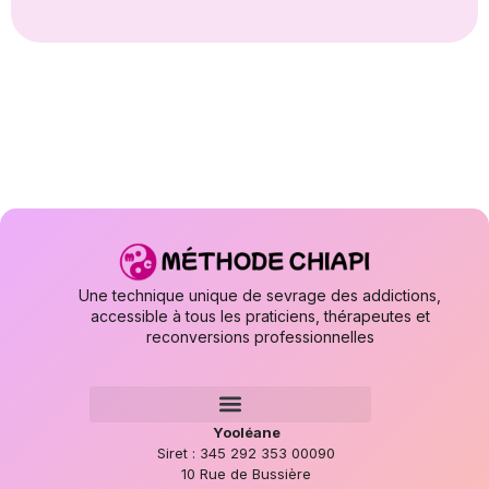
lt
e
r
n
a
ti
v
e
:
Une technique unique de sevrage des addictions,
accessible à tous les praticiens, thérapeutes et
reconversions professionnelles
Yooléane
Siret : 345 292 353 00090
10 Rue de Bussière