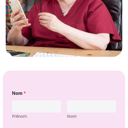
Nom
*
Prénom
Nom
N